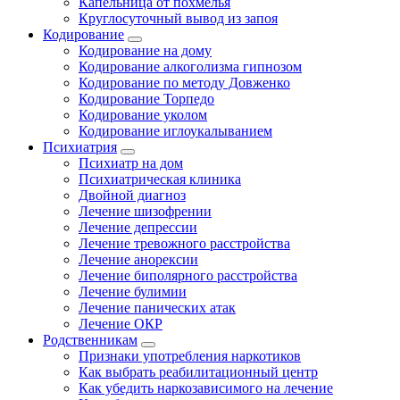
Капельница от похмелья
Круглосуточный вывод из запоя
Кодирование
Кодирование на дому
Кодирование алкоголизма гипнозом
Кодирование по методу Довженко
Кодирование Торпедо
Кодирование уколом
Кодирование иглоукалыванием
Психиатрия
Психиатр на дом
Психиатрическая клиника
Двойной диагноз
Лечение шизофрении
Лечение депрессии
Лечение тревожного расстройства
Лечение анорексии
Лечение биполярного расстройства
Лечение булимии
Лечение панических атак
Лечение ОКР
Родственникам
Признаки употребления наркотиков
Как выбрать реабилитационный центр
Как убедить наркозависимого на лечение