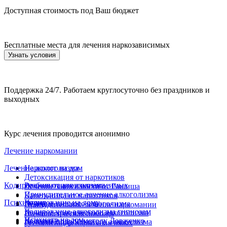
Доступная стоимость под Ваш бюджет
Бесплатные места для лечения наркозависимых
Узнать условия
Поддержка 24/7. Работаем круглосуточно без праздников и
выходных
Курс лечения проводится анонимно
Лечение наркомании
Лечение алкоголизма
Нарколог на дом
Детоксикация от наркотиков
Кодирование от алкоголизма
Реабилитация алкозависимых
Лечение зависимости от Гашиша
Принудительное лечение алкоголизма
Капельница от наркотиков
Психиатрия
Кодирование на дому
Лечение пивного алкоголизма
Принудительное лечение наркомании
Кодирование алкоголизма гипнозом
Лечение хронического алкоголизма
Наркологическая помощь
Психиатр на дом
Кодирование по методу Довженко
Лечение подросткового алкоголизма
Реабилитация наркозависимых