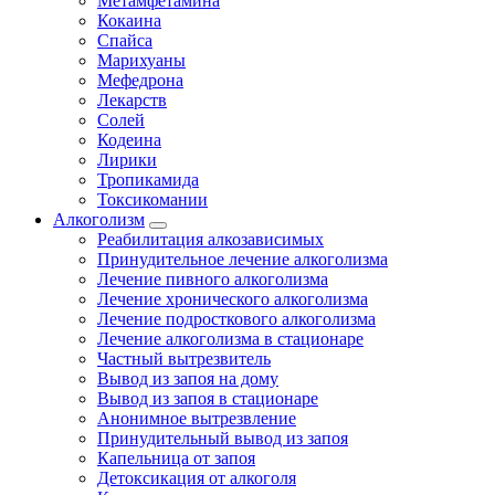
Метамфетамина
Кокаина
Спайса
Марихуаны
Мефедрона
Лекарств
Солей
Кодеина
Лирики
Тропикамида
Токсикомании
Алкоголизм
Реабилитация алкозависимых
Принудительное лечение алкоголизма
Лечение пивного алкоголизма
Лечение хронического алкоголизма
Лечение подросткового алкоголизма
Лечение алкоголизма в стационаре
Частный вытрезвитель
Вывод из запоя на дому
Вывод из запоя в стационаре
Анонимное вытрезвление
Принудительный вывод из запоя
Капельница от запоя
Детоксикация от алкоголя