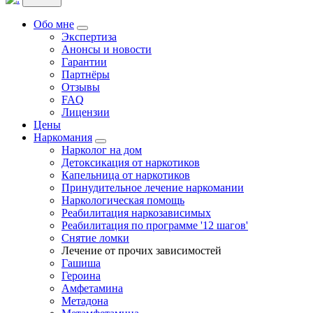
Обо мне
Экспертиза
Анонсы и новости
Гарантии
Партнёры
Отзывы
FAQ
Лицензии
Цены
Наркомания
Нарколог на дом
Детоксикация от наркотиков
Капельница от наркотиков
Принудительное лечение наркомании
Наркологическая помощь
Реабилитация наркозависимых
Реабилитация по программе '12 шагов'
Снятие ломки
Лечение от прочих зависимостей
Гашиша
Героина
Амфетамина
Метадона