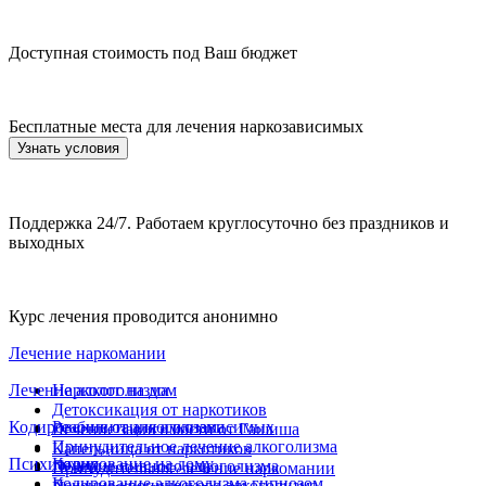
Доступная стоимость под Ваш бюджет
Бесплатные места для лечения наркозависимых
Узнать условия
Поддержка 24/7. Работаем круглосуточно без праздников и
выходных
Курс лечения проводится анонимно
Лечение наркомании
Лечение алкоголизма
Нарколог на дом
Детоксикация от наркотиков
Кодирование от алкоголизма
Реабилитация алкозависимых
Лечение зависимости от Гашиша
Принудительное лечение алкоголизма
Капельница от наркотиков
Психиатрия
Кодирование на дому
Лечение пивного алкоголизма
Принудительное лечение наркомании
Кодирование алкоголизма гипнозом
Лечение хронического алкоголизма