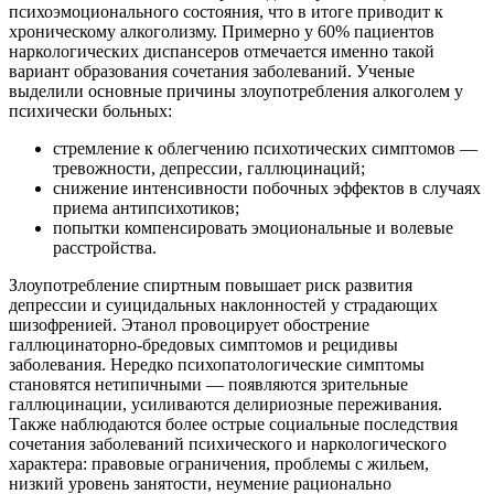
психоэмоционального состояния, что в итоге приводит к
хроническому алкоголизму. Примерно у 60% пациентов
наркологических диспансеров отмечается именно такой
вариант образования сочетания заболеваний. Ученые
выделили основные причины злоупотребления алкоголем у
психически больных:
стремление к облегчению психотических симптомов —
тревожности, депрессии, галлюцинаций;
снижение интенсивности побочных эффектов в случаях
приема антипсихотиков;
попытки компенсировать эмоциональные и волевые
расстройства.
Злоупотребление спиртным повышает риск развития
депрессии и суицидальных наклонностей у страдающих
шизофренией. Этанол провоцирует обострение
галлюцинаторно-бредовых симптомов и рецидивы
заболевания. Нередко психопатологические симптомы
становятся нетипичными — появляются зрительные
галлюцинации, усиливаются делириозные переживания.
Также наблюдаются более острые социальные последствия
сочетания заболеваний психического и наркологического
характера: правовые ограничения, проблемы с жильем,
низкий уровень занятости, неумение рационально