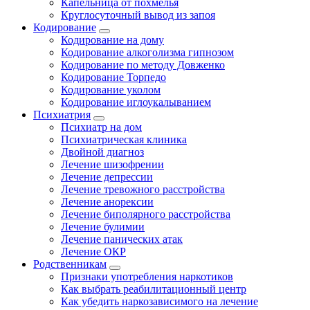
Капельница от похмелья
Круглосуточный вывод из запоя
Кодирование
Кодирование на дому
Кодирование алкоголизма гипнозом
Кодирование по методу Довженко
Кодирование Торпедо
Кодирование уколом
Кодирование иглоукалыванием
Психиатрия
Психиатр на дом
Психиатрическая клиника
Двойной диагноз
Лечение шизофрении
Лечение депрессии
Лечение тревожного расстройства
Лечение анорексии
Лечение биполярного расстройства
Лечение булимии
Лечение панических атак
Лечение ОКР
Родственникам
Признаки употребления наркотиков
Как выбрать реабилитационный центр
Как убедить наркозависимого на лечение