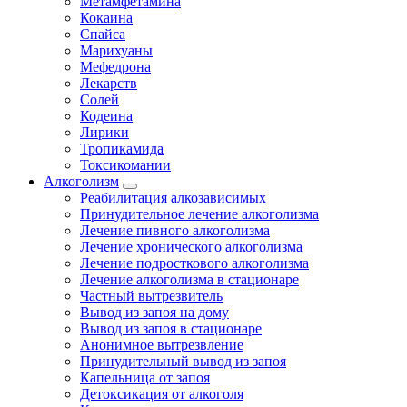
Метамфетамина
Кокаина
Спайса
Марихуаны
Мефедрона
Лекарств
Солей
Кодеина
Лирики
Тропикамида
Токсикомании
Алкоголизм
Реабилитация алкозависимых
Принудительное лечение алкоголизма
Лечение пивного алкоголизма
Лечение хронического алкоголизма
Лечение подросткового алкоголизма
Лечение алкоголизма в стационаре
Частный вытрезвитель
Вывод из запоя на дому
Вывод из запоя в стационаре
Анонимное вытрезвление
Принудительный вывод из запоя
Капельница от запоя
Детоксикация от алкоголя