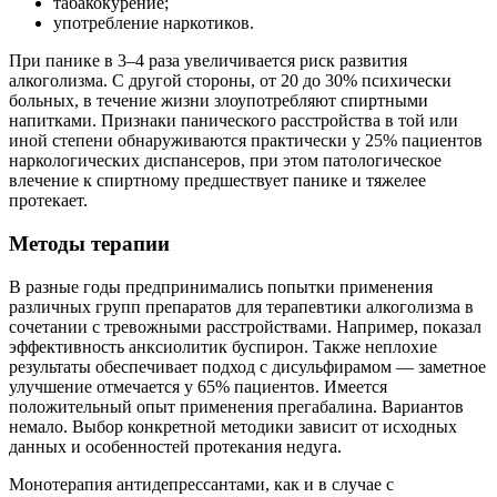
табакокурение;
употребление наркотиков.
При панике в 3–4 раза увеличивается риск развития
алкоголизма. С другой стороны, от 20 до 30% психически
больных, в течение жизни злоупотребляют спиртными
напитками. Признаки панического расстройства в той или
иной степени обнаруживаются практически у 25% пациентов
наркологических диспансеров, при этом патологическое
влечение к спиртному предшествует панике и тяжелее
протекает.
Методы терапии
В разные годы предпринимались попытки применения
различных групп препаратов для терапевтики алкоголизма в
сочетании с тревожными расстройствами. Например, показал
эффективность анксиолитик буспирон. Также неплохие
результаты обеспечивает подход с дисульфирамом — заметное
улучшение отмечается у 65% пациентов. Имеется
положительный опыт применения прегабалина. Вариантов
немало. Выбор конкретной методики зависит от исходных
данных и особенностей протекания недуга.
Монотерапия антидепрессантами, как и в случае с